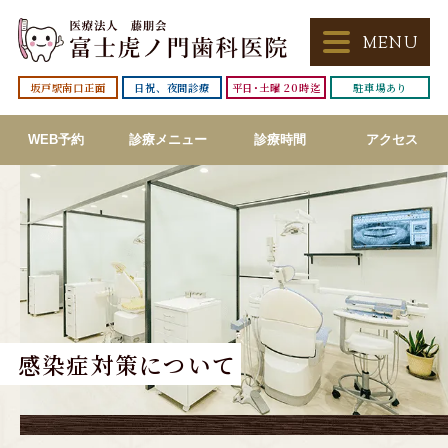
坂戸駅
南口正面
日祝、夜間診療
平日･土曜
20時迄
駐車場あり
WEB予約
診療メニュー
診療時間
アクセス
感染症対策について